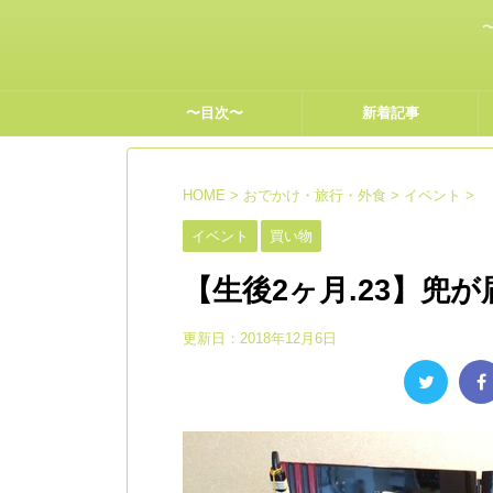
〜目次〜
新着記事
HOME
>
おでかけ・旅行・外食
>
イベント
>
イベント
買い物
【生後2ヶ月.23】兜
更新日：
2018年12月6日