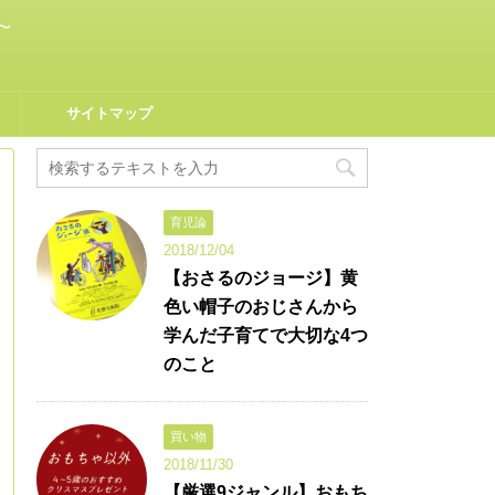
〜
サイトマップ
育児論
2018/12/04
【おさるのジョージ】黄
色い帽子のおじさんから
学んだ子育てで大切な4つ
のこと
買い物
2018/11/30
【厳選9ジャンル】おもち