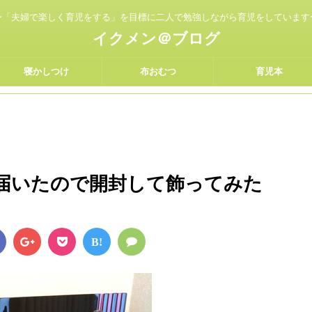
〜「夫婦で楽しく育児をする」を目標に二人で勉強しながら育児をしています
イクメン＠ブログ
寝かしつけ
布おむつ
育児本
が届いたので開封して飾ってみた
B!