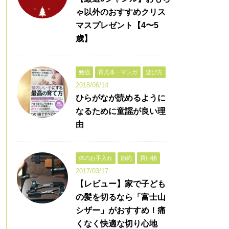
ゃ以外のおすすめクリス
マスプレゼント【4〜5
歳】
勉強
育児本・マンガ
遊び方
2018/06/14
ひらがなが読めるように
なるために童謡が良い理
由
体のお手入れ
節約
買い物
2017/03/17
【レビュー】家で子ども
の髪を切るなら「富士山
シザー」がおすすめ！痛
くなく快適な切り心地