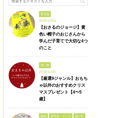
育児論
2018/12/04
【おさるのジョージ】黄
色い帽子のおじさんから
学んだ子育てで大切な4つ
のこと
買い物
2018/11/30
【厳選9ジャンル】おもち
ゃ以外のおすすめクリス
マスプレゼント【4〜5
歳】
勉強
育児本・マンガ
遊び方