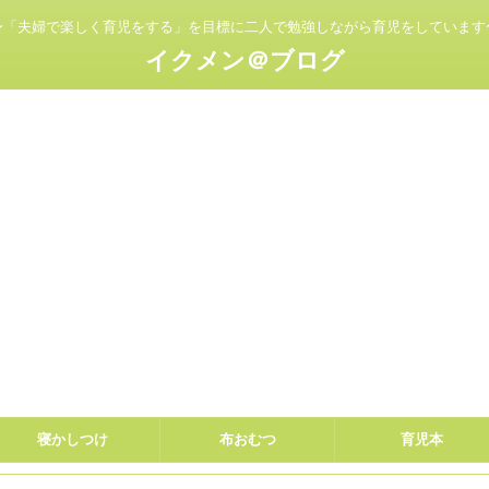
〜「夫婦で楽しく育児をする」を目標に二人で勉強しながら育児をしています
イクメン＠ブログ
寝かしつけ
布おむつ
育児本