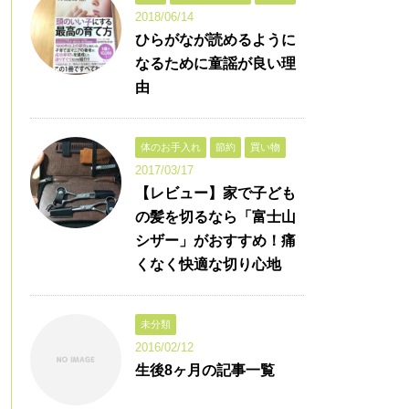
2018/06/14
ひらがなが読めるように
なるために童謡が良い理
由
体のお手入れ
節約
買い物
2017/03/17
【レビュー】家で子ども
の髪を切るなら「富士山
シザー」がおすすめ！痛
くなく快適な切り心地
未分類
2016/02/12
生後8ヶ月の記事一覧