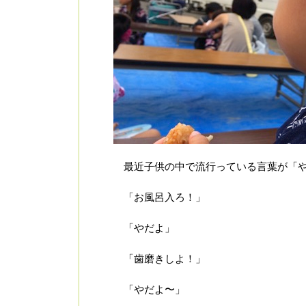
最近子供の中で流行っている言葉が「や
「お風呂入ろ！」
「やだよ」
「歯磨きしよ！」
「やだよ〜」