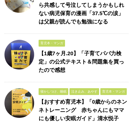
ら共感して号泣してしまうかもしれ
ない病児保育の漫画「37.5℃の涙」
は父親が読んでも勉強になる
育児本・マンガ
【1歳7ヶ月.20】「子育てパパ力検
定」の公式テキスト＆問題集を買っ
たので感想
寝かしつけ、睡眠
泣き止み、あやす
育児本・マンガ
【おすすめ育児本】「0歳からのネン
ネトレーニング 赤ちゃんにもママ
にも優しい安眠ガイド」清水悦子