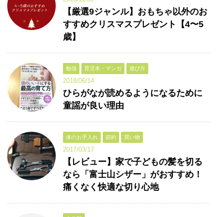
【厳選9ジャンル】おもちゃ以外のお
すすめクリスマスプレゼント【4〜5
歳】
勉強
育児本・マンガ
遊び方
2018/06/14
ひらがなが読めるようになるために
童謡が良い理由
体のお手入れ
節約
買い物
2017/03/17
【レビュー】家で子どもの髪を切る
なら「富士山シザー」がおすすめ！
痛くなく快適な切り心地