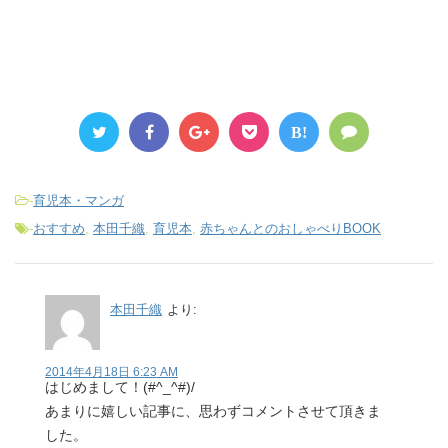
B!
-
育児本・マンガ
-
おすすめ
,
本田千織
,
育児本
,
赤ちゃんとのおしゃべりBOOK
本田千織
より:
2014年4月18日 6:23 AM
はじめまして！(#^_^#)/
あまりに嬉しい記事に、思わずコメントさせて頂きま
した。