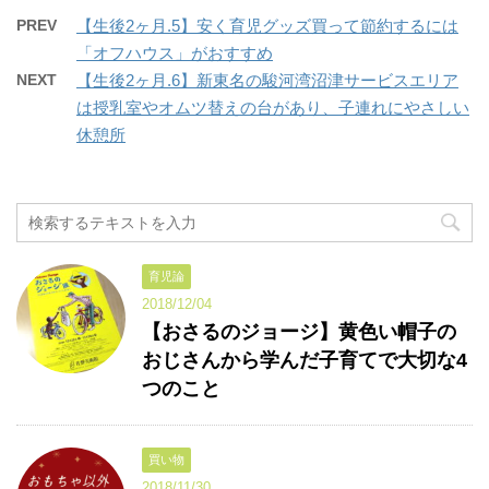
PREV
【生後2ヶ月.5】安く育児グッズ買って節約するには
「オフハウス」がおすすめ
NEXT
【生後2ヶ月.6】新東名の駿河湾沼津サービスエリア
は授乳室やオムツ替えの台があり、子連れにやさしい
休憩所
育児論
2018/12/04
【おさるのジョージ】黄色い帽子の
おじさんから学んだ子育てで大切な4
つのこと
買い物
2018/11/30