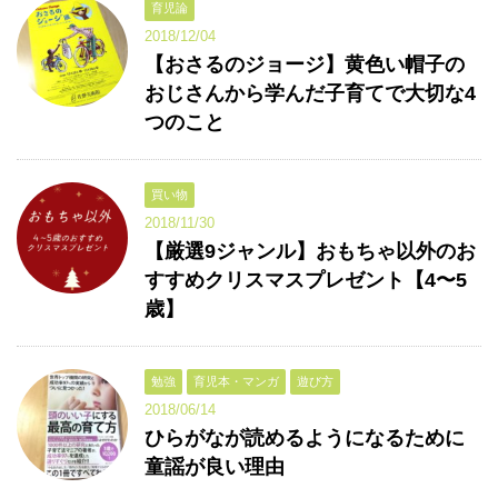
育児論
2018/12/04
【おさるのジョージ】黄色い帽子の
おじさんから学んだ子育てで大切な4
つのこと
買い物
2018/11/30
【厳選9ジャンル】おもちゃ以外のお
すすめクリスマスプレゼント【4〜5
歳】
勉強
育児本・マンガ
遊び方
2018/06/14
ひらがなが読めるようになるために
童謡が良い理由