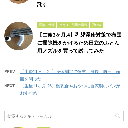
託す
掃除・洗濯
片付け・部屋の環境
買い物
【生後3ヶ月.4】乳児湿疹対策で布団
に掃除機をかけるため日立のふとん
用ノズルを買って試してみた
PREV
【生後11ヶ月.24】身体測定で体重、身長、胸囲、頭
囲を測った
NEXT
【生後11ヶ月.26】離乳食やおやつに自家製のパンが
おすすめ