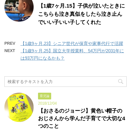
【1歳7ヶ月.15】子供が泣いたときに
こちらも泣き真似をしたら泣き止ん
でいい子いい子してくれた
PREV
【1歳9ヶ月.23】シニア世代が保育や家事代行で活躍
NEXT
【1歳9ヶ月.25】国立大学授業料、54万円が2031年に
は93万円になるかも？
育児論
2018/12/04
【おさるのジョージ】黄色い帽子の
おじさんから学んだ子育てで大切な4
つのこと