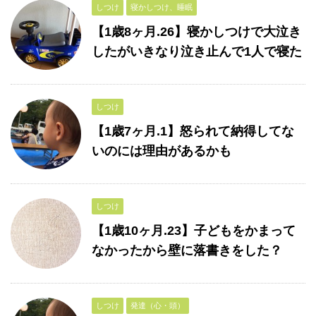
しつけ
寝かしつけ、睡眠
【1歳8ヶ月.26】寝かしつけで大泣き
したがいきなり泣き止んで1人で寝た
しつけ
【1歳7ヶ月.1】怒られて納得してな
いのには理由があるかも
しつけ
【1歳10ヶ月.23】子どもをかまって
なかったから壁に落書きをした？
しつけ
発達（心・頭）