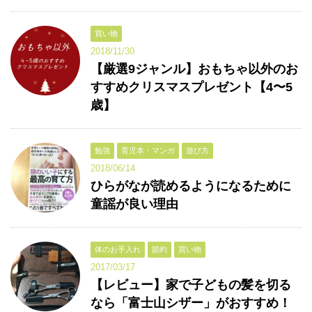
買い物
2018/11/30
【厳選9ジャンル】おもちゃ以外のお
すすめクリスマスプレゼント【4〜5
歳】
勉強
育児本・マンガ
遊び方
2018/06/14
ひらがなが読めるようになるために
童謡が良い理由
体のお手入れ
節約
買い物
2017/03/17
【レビュー】家で子どもの髪を切る
なら「富士山シザー」がおすすめ！