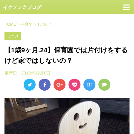
イクメン＠ブログ
HOME
>
子育て
>
しつけ
>
しつけ
【1歳9ヶ月.24】保育園では片付けをする
けど家ではしないの？
更新日：
2018年12月6日
B!