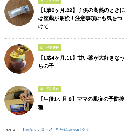
薬、予防接種
【1歳0ヶ月.22】子供の高熱のときに
は座薬が最強！注意事項にも気をつ
けて
薬、予防接種
【1歳4ヶ月.11】甘い薬が大好きなう
ちの子
薬、予防接種
【生後1ヶ月.9】ママの風疹の予防接
種
PREV
【生後5ヶ月.12】予防接種の料金表