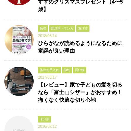
すすめクリスマスプレゼント【4〜5
歳】
勉強
育児本・マンガ
遊び方
2018/06/14
ひらがなが読めるようになるために
童謡が良い理由
体のお手入れ
節約
買い物
2017/03/17
【レビュー】家で子どもの髪を切る
なら「富士山シザー」がおすすめ！
痛くなく快適な切り心地
未分類
2016/02/12