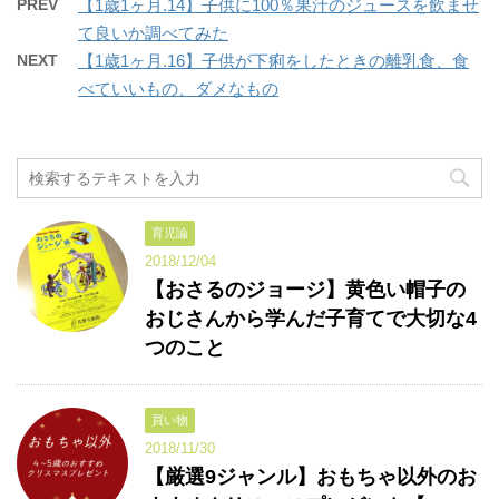
PREV
【1歳1ヶ月.14】子供に100％果汁のジュースを飲ませ
て良いか調べてみた
NEXT
【1歳1ヶ月.16】子供が下痢をしたときの離乳食、食
べていいもの、ダメなもの
育児論
2018/12/04
【おさるのジョージ】黄色い帽子の
おじさんから学んだ子育てで大切な4
つのこと
買い物
2018/11/30
【厳選9ジャンル】おもちゃ以外のお