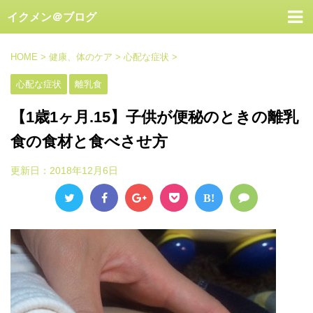
イクメン＠ブログ
HOME
>
健康、体のケア
>
心配な症状
>
心配な症状
離乳食
【1歳1ヶ月.15】子供が便秘のときの離乳
食の食材と食べさせ方
更新日：
2018年12月6日
B!