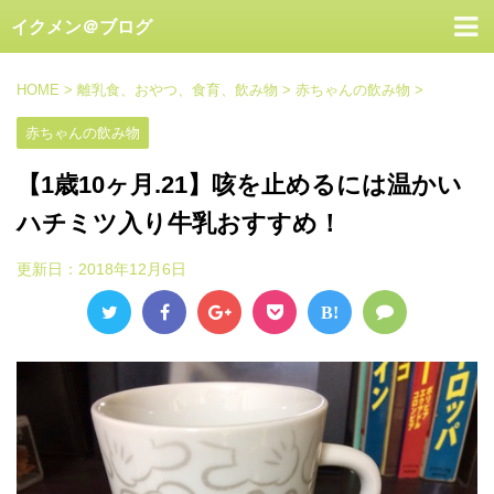
イクメン＠ブログ
HOME
>
離乳食、おやつ、食育、飲み物
>
赤ちゃんの飲み物
>
赤ちゃんの飲み物
【1歳10ヶ月.21】咳を止めるには温かい
ハチミツ入り牛乳おすすめ！
更新日：
2018年12月6日
B!