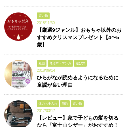
買い物
2018/11/30
【厳選9ジャンル】おもちゃ以外のお
すすめクリスマスプレゼント【4〜5
歳】
勉強
育児本・マンガ
遊び方
2018/06/14
ひらがなが読めるようになるために
童謡が良い理由
体のお手入れ
節約
買い物
2017/03/17
【レビュー】家で子どもの髪を切る
なら「富士山シザー」がおすすめ！