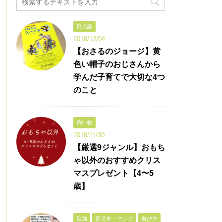
育児論
2018/12/04
【おさるのジョージ】黄
色い帽子のおじさんから
学んだ子育てで大切な4つ
のこと
買い物
2018/11/30
【厳選9ジャンル】おもち
ゃ以外のおすすめクリス
マスプレゼント【4〜5
歳】
勉強
育児本・マンガ
遊び方