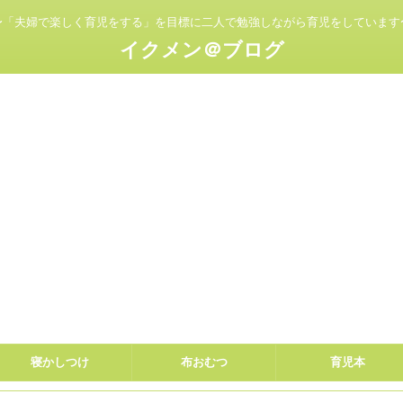
〜「夫婦で楽しく育児をする」を目標に二人で勉強しながら育児をしています
イクメン＠ブログ
寝かしつけ
布おむつ
育児本