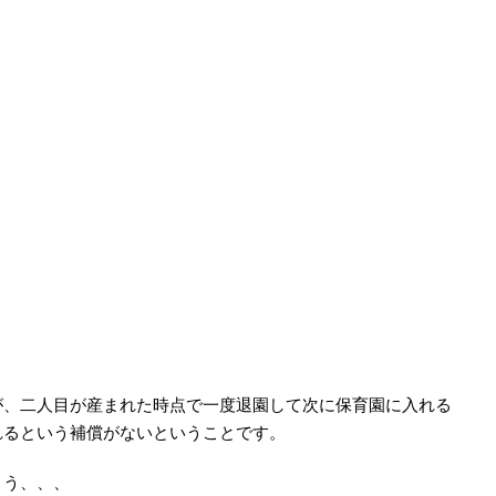
、二人目が産まれた時点で一度退園して次に保育園に入れる
れるという補償がないということです。
ょう、、、