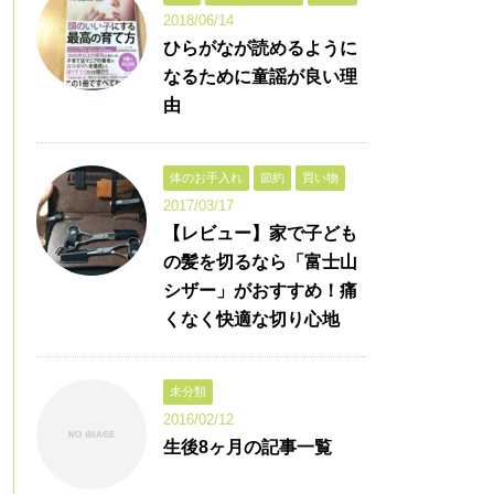
2018/06/14
ひらがなが読めるように
なるために童謡が良い理
由
体のお手入れ
節約
買い物
2017/03/17
【レビュー】家で子ども
の髪を切るなら「富士山
シザー」がおすすめ！痛
くなく快適な切り心地
未分類
2016/02/12
生後8ヶ月の記事一覧