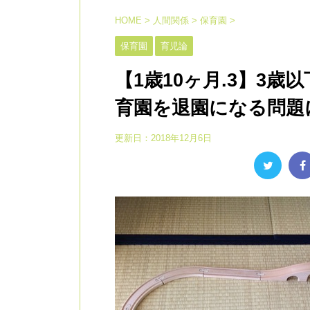
HOME
>
人間関係
>
保育園
>
保育園
育児論
【1歳10ヶ月.3】3
育園を退園になる問題
更新日：
2018年12月6日