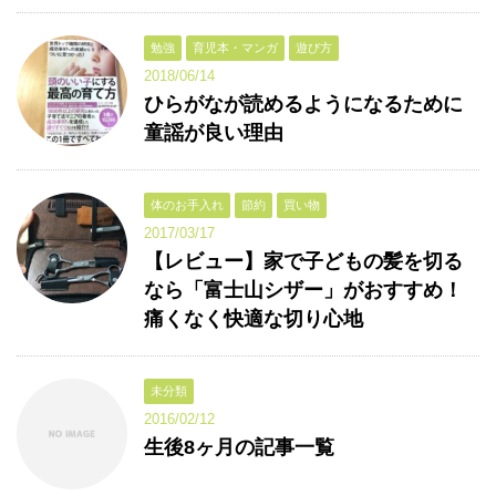
勉強
育児本・マンガ
遊び方
2018/06/14
ひらがなが読めるようになるために
童謡が良い理由
体のお手入れ
節約
買い物
2017/03/17
【レビュー】家で子どもの髪を切る
なら「富士山シザー」がおすすめ！
痛くなく快適な切り心地
未分類
2016/02/12
生後8ヶ月の記事一覧