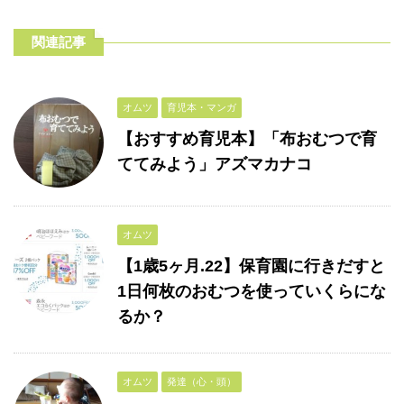
関連記事
オムツ
育児本・マンガ
【おすすめ育児本】「布おむつで育
ててみよう」アズマカナコ
オムツ
【1歳5ヶ月.22】保育園に行きだすと
1日何枚のおむつを使っていくらにな
るか？
オムツ
発達（心・頭）