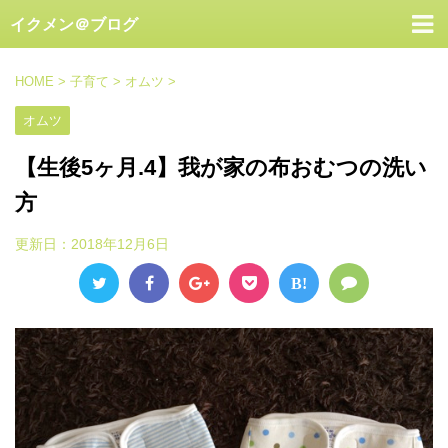
イクメン＠ブログ
HOME
>
子育て
>
オムツ
>
オムツ
【生後5ヶ月.4】我が家の布おむつの洗い
方
更新日：
2018年12月6日
B!