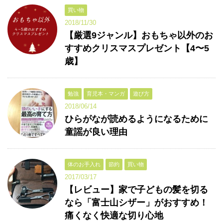
買い物
2018/11/30
【厳選9ジャンル】おもちゃ以外のお
すすめクリスマスプレゼント【4〜5
歳】
勉強
育児本・マンガ
遊び方
2018/06/14
ひらがなが読めるようになるために
童謡が良い理由
体のお手入れ
節約
買い物
2017/03/17
【レビュー】家で子どもの髪を切る
なら「富士山シザー」がおすすめ！
痛くなく快適な切り心地