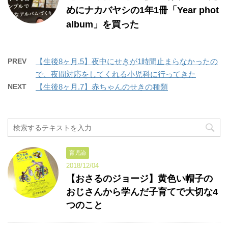
めにナカバヤシの1年1冊「Year phot
album」を買った
PREV
【生後8ヶ月.5】夜中にせきが1時間止まらなかったの
で、夜間対応をしてくれる小児科に行ってきた
NEXT
【生後8ヶ月.7】赤ちゃんのせきの種類
育児論
2018/12/04
【おさるのジョージ】黄色い帽子の
おじさんから学んだ子育てで大切な4
つのこと