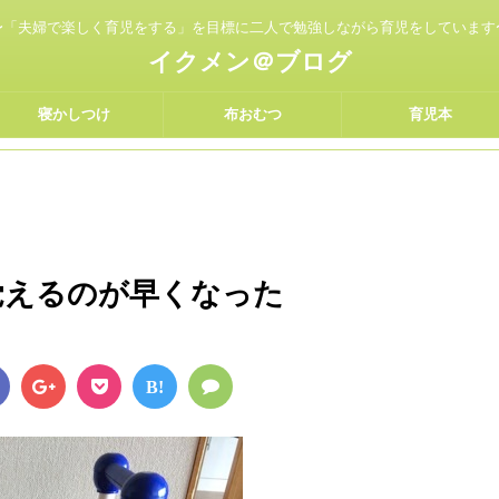
〜「夫婦で楽しく育児をする」を目標に二人で勉強しながら育児をしています
イクメン＠ブログ
寝かしつけ
布おむつ
育児本
を覚えるのが早くなった
B!