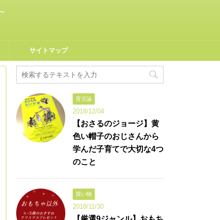
〜
サイトマップ
育児論
2018/12/04
【おさるのジョージ】黄
色い帽子のおじさんから
学んだ子育てで大切な4つ
のこと
買い物
2018/11/30
【厳選9ジャンル】おもち