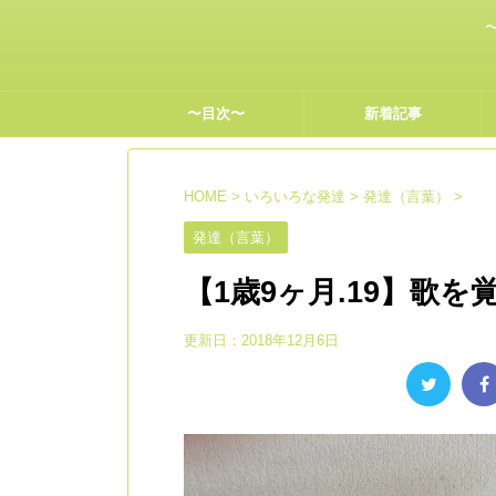
〜目次〜
新着記事
HOME
>
いろいろな発達
>
発達（言葉）
>
発達（言葉）
【1歳9ヶ月.19】歌
更新日：
2018年12月6日