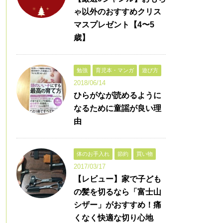
ゃ以外のおすすめクリス
マスプレゼント【4〜5
歳】
勉強
育児本・マンガ
遊び方
2018/06/14
ひらがなが読めるように
なるために童謡が良い理
由
体のお手入れ
節約
買い物
2017/03/17
【レビュー】家で子ども
の髪を切るなら「富士山
シザー」がおすすめ！痛
くなく快適な切り心地