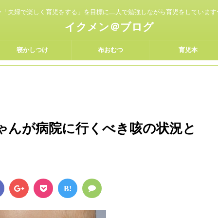
〜「夫婦で楽しく育児をする」を目標に二人で勉強しながら育児をしています
イクメン＠ブログ
寝かしつけ
布おむつ
育児本
ちゃんが病院に行くべき咳の状況と
B!