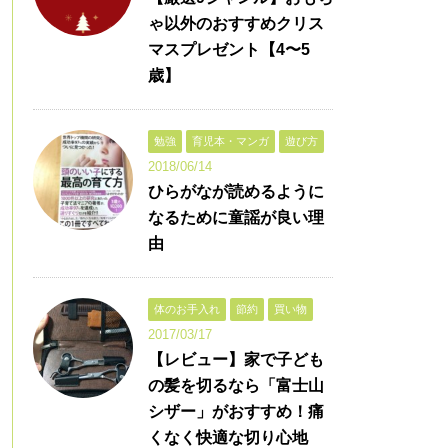
ゃ以外のおすすめクリス
マスプレゼント【4〜5
歳】
勉強
育児本・マンガ
遊び方
2018/06/14
ひらがなが読めるように
なるために童謡が良い理
由
体のお手入れ
節約
買い物
2017/03/17
【レビュー】家で子ども
の髪を切るなら「富士山
シザー」がおすすめ！痛
くなく快適な切り心地