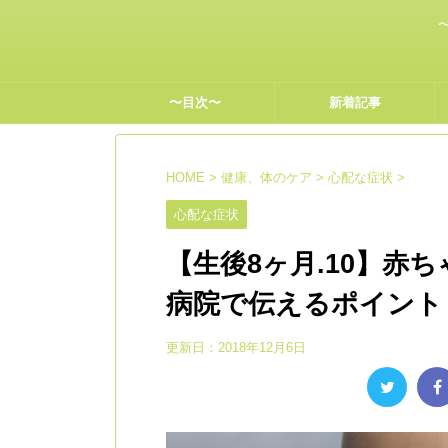
〜目次〜
新着記事
HOME
>
健康、体のケア
>
心配な症状
>
心配な症状
【生後8ヶ月.10】赤
病院で伝えるポイント
更新日：
2018年12月6日