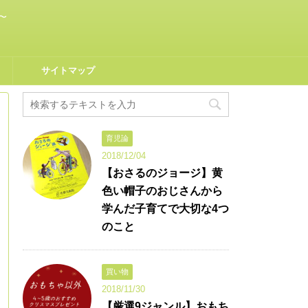
〜
サイトマップ
育児論
2018/12/04
【おさるのジョージ】黄
色い帽子のおじさんから
学んだ子育てで大切な4つ
のこと
買い物
2018/11/30
【厳選9ジャンル】おもち