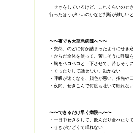
せきをしているけど、これくらいのせき
行ったほうがいいのかなど判断が難しい
〜〜夜でも大至急病院へ〜〜
・突然、のどに何か詰まったようにせき
・からだ全体を使って、苦しそうに呼吸
・胸をペコペコと上下させて、苦しそう
・ぐったりして話せない、動かない
・呼吸が速くなる、顔色が悪い、指先や
・夜間、せきこんで何度も吐いて眠れな
〜〜できるだけ早く病院へ〜〜
・一日中せきをして、飲んだり食べたり
・せきがひどくて眠れない