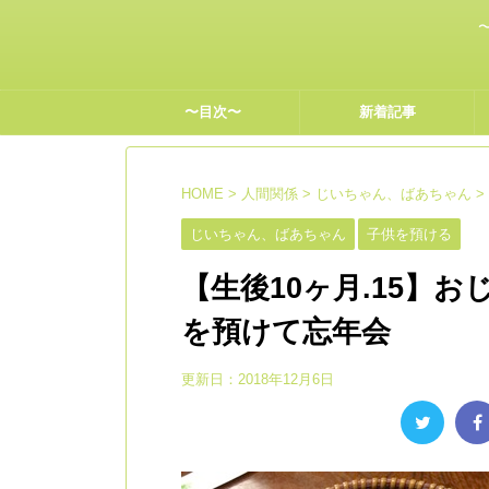
〜目次〜
新着記事
HOME
>
人間関係
>
じいちゃん、ばあちゃん
>
じいちゃん、ばあちゃん
子供を預ける
【生後10ヶ月.15】
を預けて忘年会
更新日：
2018年12月6日