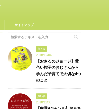
〜
サイトマップ
育児論
2018/12/04
【おさるのジョージ】黄
色い帽子のおじさんから
学んだ子育てで大切な4つ
のこと
買い物
2018/11/30
【厳選9ジャンル】おもち