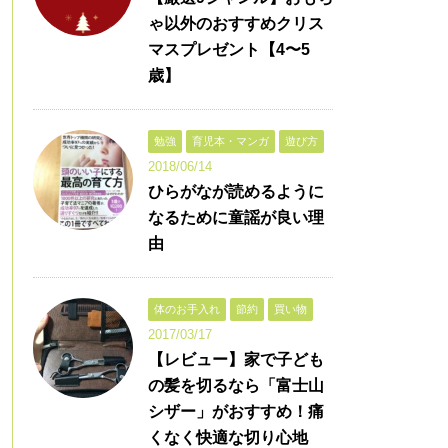
ゃ以外のおすすめクリス
マスプレゼント【4〜5
歳】
勉強
育児本・マンガ
遊び方
2018/06/14
ひらがなが読めるように
なるために童謡が良い理
由
体のお手入れ
節約
買い物
2017/03/17
【レビュー】家で子ども
の髪を切るなら「富士山
シザー」がおすすめ！痛
くなく快適な切り心地