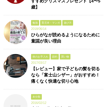
すすめクリスマスプレゼント【4〜5
歳】
勉強
育児本・マンガ
遊び方
2018/06/14
ひらがなが読めるようになるために
童謡が良い理由
体のお手入れ
節約
買い物
2017/03/17
【レビュー】家で子どもの髪を切る
なら「富士山シザー」がおすすめ！
痛くなく快適な切り心地
未分類
2016/02/12