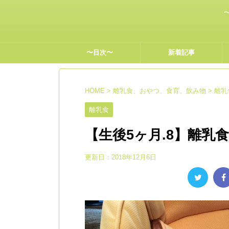
〜目次〜
新着記事
HOME
>
離乳食、おやつ、食育、飲み物
>
離乳
離乳食
【生後5ヶ月.8】離乳
更新日：
2018年12月6日