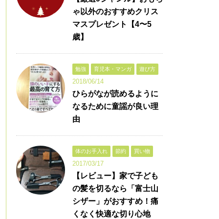
ゃ以外のおすすめクリス
マスプレゼント【4〜5
歳】
勉強
育児本・マンガ
遊び方
2018/06/14
ひらがなが読めるように
なるために童謡が良い理
由
体のお手入れ
節約
買い物
2017/03/17
【レビュー】家で子ども
の髪を切るなら「富士山
シザー」がおすすめ！痛
くなく快適な切り心地