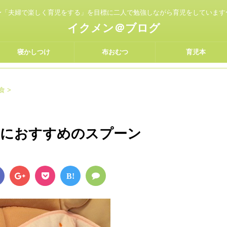
〜「夫婦で楽しく育児をする」を目標に二人で勉強しながら育児をしています
イクメン＠ブログ
寝かしつけ
布おむつ
育児本
食
>
食におすすめのスプーン
B!