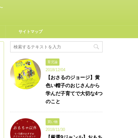
〜
サイトマップ
育児論
2018/12/04
【おさるのジョージ】黄
色い帽子のおじさんから
学んだ子育てで大切な4つ
のこと
買い物
2018/11/30
【厳選9ジャンル】おもち